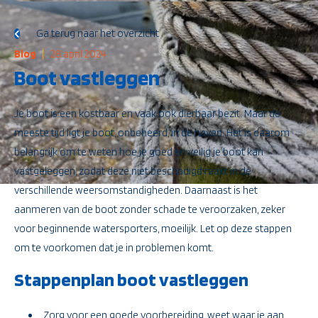
Ga terug naar het overzicht
Blog
28 april 2024
Boot vastleggen
Je boot is een kostbaar en vaak ook dierbaar bezit. Maar de
meeste tijd ligt je boot, onbeheerd, in de haven. Het is daarom
belangrijk om te weten hoe je goed en veilig je boot kan
vastgeleggen, zodat deze niet beschadigd raakt in de
verschillende weersomstandigheden. Daarnaast is het
aanmeren van de boot zonder schade te veroorzaken, zeker
voor beginnende watersporters, moeilijk. Let op deze stappen
om te voorkomen dat je in problemen komt.
Stappenplan boot vastleggen
Zorg voor een goede voorbereiding, weet waar je aan