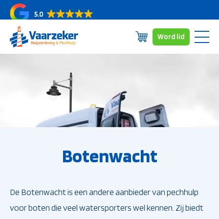
5.0
Word lid
Skip
Abonnementen
to
Dekkingsgebied
content
Over ons
Veelgestelde vragen
Nieuws/blogs
Contact
Botenwacht
De Botenwacht is een andere aanbieder van pechhulp
voor boten die veel watersporters wel kennen. Zij biedt