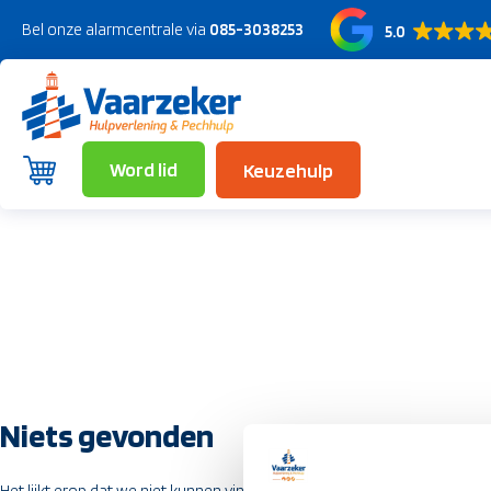
Bel onze alarmcentrale via
085-3038253
5.0
Word lid
Keuzehulp
Niets gevonden