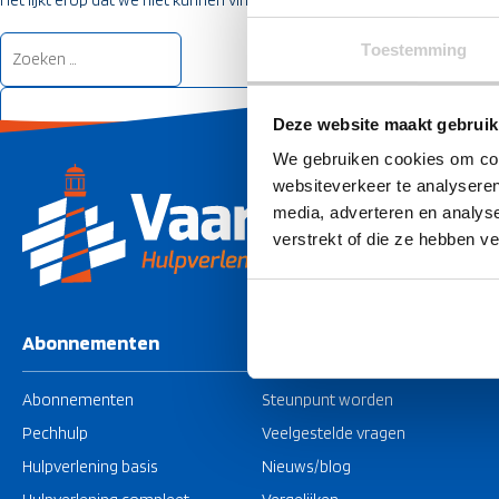
Het lijkt erop dat we niet kunnen vinden wat je zoekt. Misschien kan zo
Zoeken
Toestemming
naar:
Deze website maakt gebruik
We gebruiken cookies om cont
websiteverkeer te analyseren
media, adverteren en analys
verstrekt of die ze hebben v
Abonnementen
Over Vaarzeker
Abonnementen
Steunpunt worden
Pechhulp
Veelgestelde vragen
Hulpverlening basis
Nieuws/blog