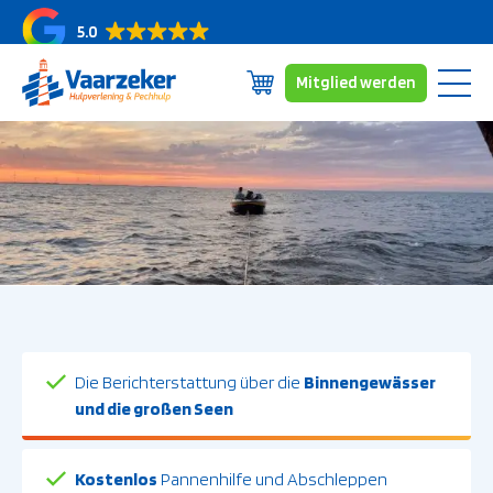
5.0
Mitglied werden
Zum
Mitgliedschaften
Inhalt
Erfassungsbereich
springen
Über uns
Nachrichten/Blogs
Kontakt
Die Berichterstattung über die
Binnengewässer
und die großen Seen
Kostenlos
Pannenhilfe und Abschleppen