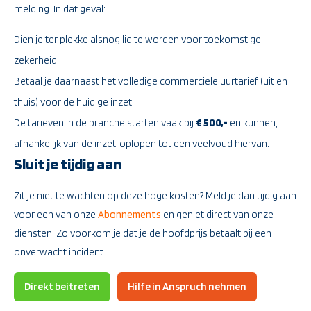
melding. In dat geval:
Dien je ter plekke alsnog lid te worden voor toekomstige
zekerheid.
Betaal je daarnaast het volledige commerciële uurtarief (uit en
thuis) voor de huidige inzet.
De tarieven in de branche starten vaak bij
€ 500,-
en kunnen,
afhankelijk van de inzet, oplopen tot een veelvoud hiervan.
Sluit je tijdig aan
Zit je niet te wachten op deze hoge kosten? Meld je dan tijdig aan
voor een van onze
Abonnements
en geniet direct van onze
diensten! Zo voorkom je dat je de hoofdprijs betaalt bij een
onverwacht incident.
Direkt beitreten
Hilfe in Anspruch nehmen