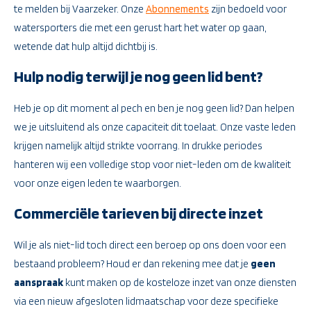
te melden bij Vaarzeker. Onze
Abonnements
zijn bedoeld voor
watersporters die met een gerust hart het water op gaan,
wetende dat hulp altijd dichtbij is.
Hulp nodig terwijl je nog geen lid bent?
Heb je op dit moment al pech en ben je nog geen lid? Dan helpen
we je uitsluitend als onze capaciteit dit toelaat. Onze vaste leden
krijgen namelijk altijd strikte voorrang. In drukke periodes
hanteren wij een volledige stop voor niet-leden om de kwaliteit
voor onze eigen leden te waarborgen.
Commerciële tarieven bij directe inzet
Wil je als niet-lid toch direct een beroep op ons doen voor een
bestaand probleem? Houd er dan rekening mee dat je
geen
aanspraak
kunt maken op de kosteloze inzet van onze diensten
via een nieuw afgesloten lidmaatschap voor deze specifieke