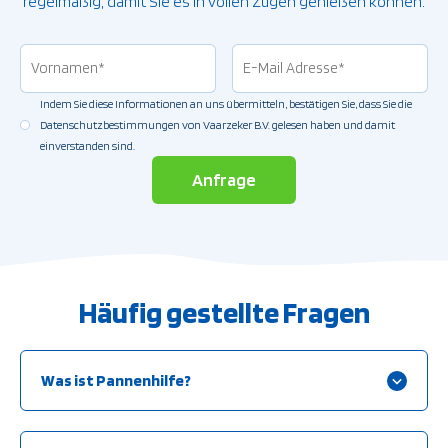
regelmäßig, damit Sie es in vollen Zügen genießen können.
Vornamen
(erforderlich)
E-
Mail
Indem Sie diese Informationen an uns übermitteln, bestätigen Sie, dass Sie die
Adresse
(erforder
Erlaubnis
(erforderlich)
Datenschutzbestimmungen von Vaarzeker B.V. gelesen haben und damit
einverstanden sind.
Häufig gestellte Fragen
Was ist Pannenhilfe?
Pannenhilfe
ist die technische Hilfe im Falle einer Panne,
während Sie von einem Mechaniker von Land aus erreicht