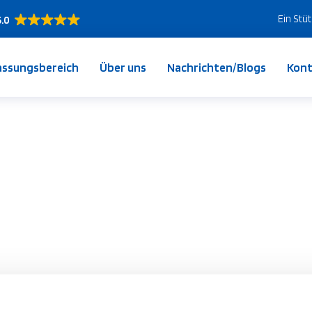
Ein Stü
5.0
assungsbereich
Über uns
Nachrichten/Blogs
Kont