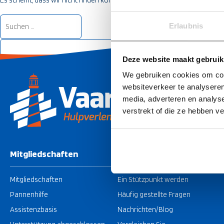
Es scheint, dass wir nicht finden können, wonach Sie suchen. Vielleicht 
Suche
Erlaubnis
nach:
Deze website maakt gebruik
We gebruiken cookies om cont
websiteverkeer te analyseren
media, adverteren en analys
verstrekt of die ze hebben v
Mitgliedschaften
Über Vaarzeker
Mitgliedschaften
Ein Stützpunkt werden
Pannenhilfe
Häufig gestellte Fragen
Assistenzbasis
Nachrichten/Blog