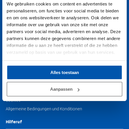
We gebruiken cookies om content en advertenties te
Über Vaarzeker
personaliseren, om functies voor social media te bieden
en om ons websiteverkeer te analyseren. Ook delen we
Ein Stützpunkt werden
informatie over uw gebruik van onze site met onze
partners voor social media, adverteren en analyse. Deze
Häufig gestellte Fragen
partners kunnen deze gegevens combineren met andere
Nachrichten/Blog
informatie die u aan ze heeft verstrekt of die ze hebben
Vergleichen Sie
verzameld op basis van uw gebruik van hun services.
Anmeldung zum Newsletter
Alles toestaan
Kontakt
Anmeldung für Mitglieder
Aanpassen
Erklärung zum Datenschutz
Cookies
Allgemeine Bedingungen und Konditionen
Hilferuf