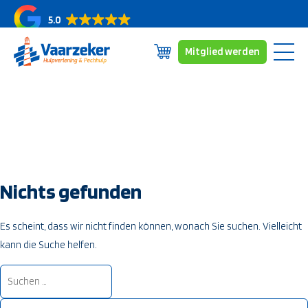
5.0
Mitglied werden
Zum
Mitgliedschaften
Inhalt
Erfassungsbereich
springen
Über uns
Nachrichten/Blogs
Kontakt
Nichts gefunden
Es scheint, dass wir nicht finden können, wonach Sie suchen. Vielleicht
kann die Suche helfen.
Suche
nach: