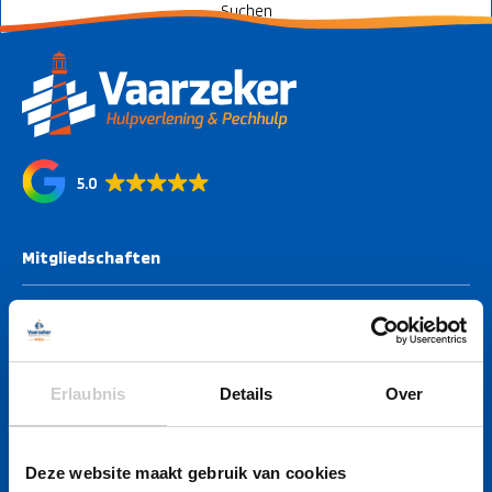
5.0
Mitgliedschaften
Mitgliedschaften
Pannenhilfe
Assistenzbasis
Erlaubnis
Details
Over
Unterstützung abgeschlossen
Erfassungsbereich
Deze website maakt gebruik van cookies
Mitglied werden